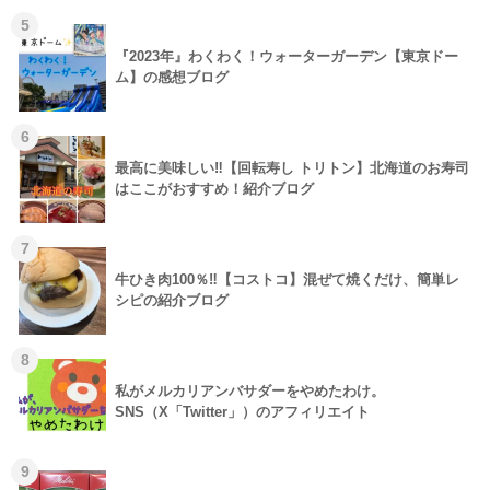
5
『2023年』わくわく！ウォーターガーデン【東京ドー
ム】の感想ブログ
6
最高に美味しい‼【回転寿し トリトン】北海道のお寿司
はここがおすすめ！紹介ブログ
7
牛ひき肉100％‼【コストコ】混ぜて焼くだけ、簡単レ
シピの紹介ブログ
8
私がメルカリアンバサダーをやめたわけ。
SNS（X「Twitter」）のアフィリエイト
9