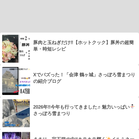
豚肉と玉ねぎだけ‼【ホットクック】豚丼の超簡
単・時短レシピ
Xでバズった！「会津 鶴ヶ城」さっぽろ雪まつり
の紹介ブログ
2026年‼今年も行ってきました♬魅力いっぱい
さっぽろ雪まつり