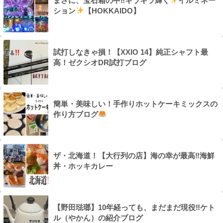
まさに、宝石箱の中‼キラキラ輝く
イルミネー
ション
【HOKKAIDO】
試打しなきゃ損！【XXIO 14】純正シャフト最
高！ゼクシオDR試打ブログ
簡単・美味しい！手作りホットケーキミックスの
作り方ブログ
ザ・北海道！【大行列の店】海の幸が最高‼海鮮
丼・ホッキカレー
【野田琺瑯】10年経っても、まだまだ現役‼ケト
ル（やかん）の紹介ブログ