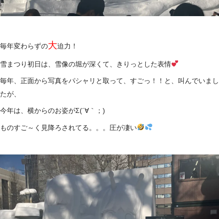
大
毎年変わらずの
迫力！
雪まつり初日は、雪像の堀が深くて、きりっとした表情
毎年、正面から写真をパシャリと取って、すごっ！！と、叫んでいまし
たが、
今年は、横からのお姿がΣ(´∀｀；)
ものすご～く見降ろされてる。。。圧が凄い