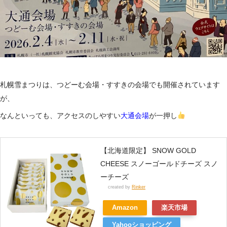
札幌雪まつりは、つどーむ会場・すすきの会場でも開催されています
が、
なんといっても、アクセスのしやすい
大通会場
が一押し
【北海道限定】 SNOW GOLD
CHEESE スノーゴールドチーズ スノ
ーチーズ
created by
Rinker
Amazon
楽天市場
Yahooショッピング