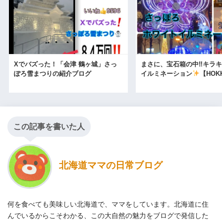
Xでバズった！「会津 鶴ヶ城」さっ
まさに、宝石箱の中‼キラ
ぽろ雪まつりの紹介ブログ
イルミネーション
【HOK
この記事を書いた人
北海道ママの日常ブログ
何を食べても美味しい北海道で、ママをしています。北海道に住
んでいるからこそわかる、この大自然の魅力をブログで発信した