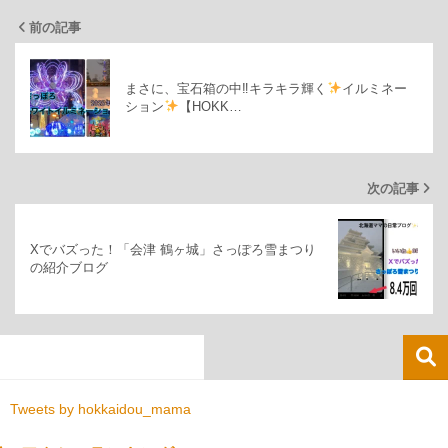
前の記事
まさに、宝石箱の中‼キラキラ輝く
イルミネー
ション
【HOKK…
次の記事
Xでバズった！「会津 鶴ヶ城」さっぽろ雪まつり
の紹介ブログ
Tweets by hokkaidou_mama