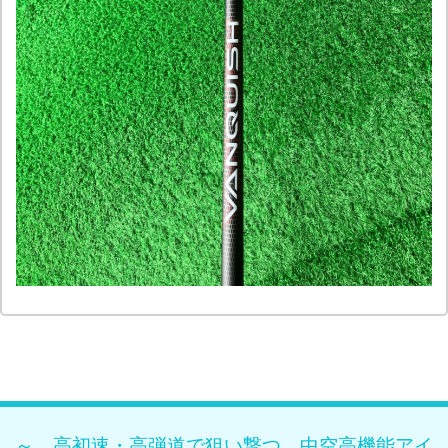
～ 高初速・高弾道で狙い撃つ、中空高機能アイ