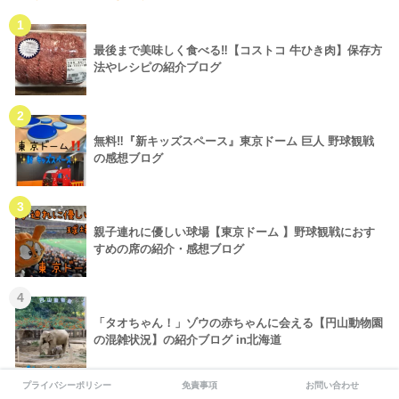
1
最後まで美味しく食べる‼【コストコ 牛ひき肉】保存方
法やレシピの紹介ブログ
2
無料‼『新キッズスペース』東京ドーム 巨人 野球観戦
の感想ブログ
3
親子連れに優しい球場【東京ドーム 】野球観戦におす
すめの席の紹介・感想ブログ
4
「タオちゃん！」ゾウの赤ちゃんに会える【円山動物園
の混雑状況】の紹介ブログ in北海道
プライバシーポリシー
免責事項
お問い合わせ
5