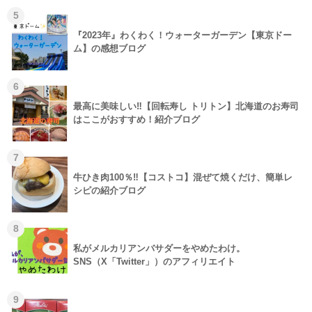
5
『2023年』わくわく！ウォーターガーデン【東京ドー
ム】の感想ブログ
6
最高に美味しい‼【回転寿し トリトン】北海道のお寿司
はここがおすすめ！紹介ブログ
7
牛ひき肉100％‼【コストコ】混ぜて焼くだけ、簡単レ
シピの紹介ブログ
8
私がメルカリアンバサダーをやめたわけ。
SNS（X「Twitter」）のアフィリエイト
9