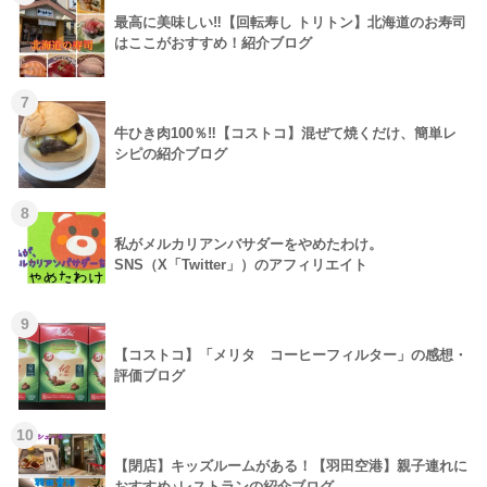
最高に美味しい‼【回転寿し トリトン】北海道のお寿司
はここがおすすめ！紹介ブログ
7
牛ひき肉100％‼【コストコ】混ぜて焼くだけ、簡単レ
シピの紹介ブログ
8
私がメルカリアンバサダーをやめたわけ。
SNS（X「Twitter」）のアフィリエイト
9
【コストコ】「メリタ コーヒーフィルター」の感想・
評価ブログ
10
【閉店】キッズルームがある！【羽田空港】親子連れに