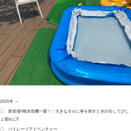
2025年 ～
〇 新登場‼噴水危機一髪！：大きなタルに券を刺すと水が出してびし
ょ濡れに⁈
〇 パイレーツアドベンチャー