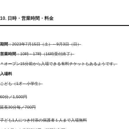
10. 日時・営業時間・料金
期間
：2023年7月15日（土）～9月3日（日）
営業時間
：10時～17時（16時受付終了）
＊オープン15分前から入場できる有料チケットもあるようです。
入場料
こども（1才～小学生）
60分／1,500円
延長30分毎／700円
子ども1人につき付添の保護者１人まで入場無料