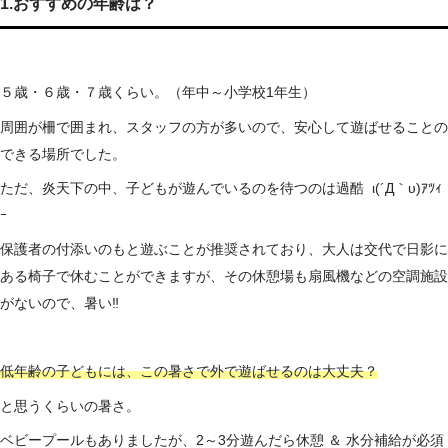
1.おすすめの年齢は？
５歳・６歳・７歳くらい。（年中～小学校1年生）
周囲が柵で囲まれ、スタッフの方が多いので、安心して遊ばせることの
できる場所でした。
ただ、炎天下の中、子どもが遊んでいるのを待つのは過酷 ι(´Д｀υ)ｱﾂｨ
ｰ
保護者の付添いのもと遊ぶことが推奨されており、大人は交代で日影に
ある椅子で休むことができますが、その休憩場も扇風機などの空調施設
がないので、暑い‼
低年齢の子どもには、この暑さで外で遊ばせるのは大丈夫？
と思うくらいの暑さ。
ベビープールもありましたが、2～3分遊んだら休憩 ＆ 水分補給が必須