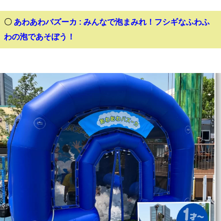
〇
あわあわバズーカ : みんなで泡まみれ！フシギなふわふ
わの泡であそぼう！