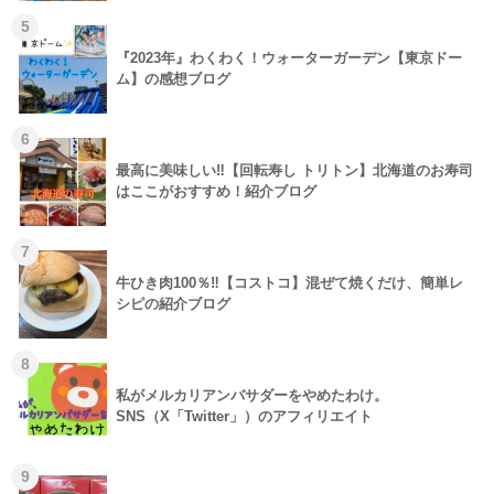
5
『2023年』わくわく！ウォーターガーデン【東京ドー
ム】の感想ブログ
6
最高に美味しい‼【回転寿し トリトン】北海道のお寿司
はここがおすすめ！紹介ブログ
7
牛ひき肉100％‼【コストコ】混ぜて焼くだけ、簡単レ
シピの紹介ブログ
8
私がメルカリアンバサダーをやめたわけ。
SNS（X「Twitter」）のアフィリエイト
9