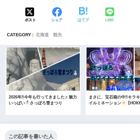
ポスト
シェア
はてブ
LINE
CATEGORY :
北海道 観光
2026年‼今年も行ってきました♬魅力
まさに、宝石箱の中‼キラ
いっぱい
さっぽろ雪まつり
イルミネーション
【HOK
この記事を書いた人