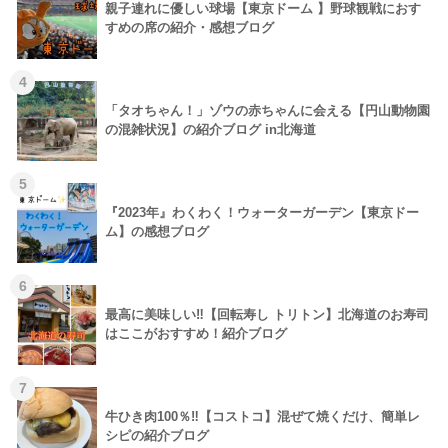
親子連れに優しい球場【東京ドーム 】野球観戦におす
すめの席の紹介・感想ブログ
4
「タオちゃん！」ゾウの赤ちゃんに会える【円山動物園
の混雑状況】の紹介ブログ in北海道
5
『2023年』わくわく！ウォーターガーデン【東京ドー
ム】の感想ブログ
6
最高に美味しい‼【回転寿し トリトン】北海道のお寿司
はここがおすすめ！紹介ブログ
7
牛ひき肉100％‼【コストコ】混ぜて焼くだけ、簡単レ
シピの紹介ブログ