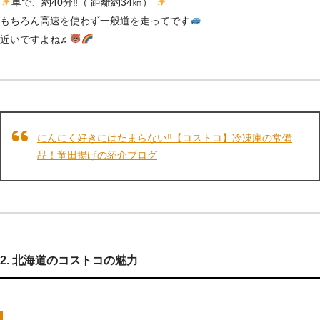
車で、約40分
‼（ 距離約34㎞）
もちろん高速を使わず一般道を走ってです
近いですよね♬
にんにく好きにはたまらない‼【コストコ】冷凍庫の常備
品！竜田揚げの紹介ブログ
2. 北海道のコストコの魅力