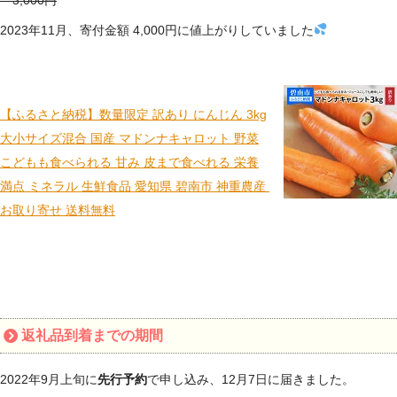
2023年11月、寄付金額 4,000円に値上がりしていました
【ふるさと納税】数量限定 訳あり にんじん 3kg
大小サイズ混合 国産 マドンナキャロット 野菜
こどもも食べられる 甘み 皮まで食べれる 栄養
満点 ミネラル 生鮮食品 愛知県 碧南市 神重農産
お取り寄せ 送料無料
返礼品到着までの期間
2022年9月上旬に
先行予約
で申し込み、12月7日に届きました。