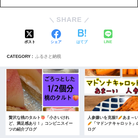
SHARE
ポスト
シェア
はてブ
LINE
CATEGORY :
ふるさと納税
贅沢な桃のタルト
「小さいけれ
人参嫌いを克服‼
あま～
ど、満足感あり！」コンビニスイー
「マドンナキャロット」
ツの紹介ブログ
ログ